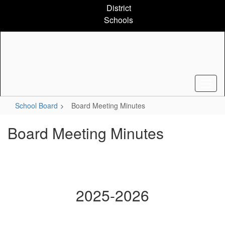
Skip
District
to
Schools
main
content
School Board
Board Meeting Minutes
Board Meeting Minutes
2025-2026